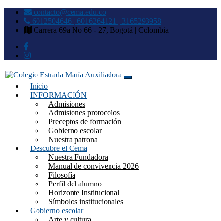
contacto@cema.edu.co
6012504646 | 6016264121 | 3165293958
Carrera 69a No 66 - 27, Bogotá | Colombia
Inicio
Colegio Estrada María
INFORMACIÓN
Admisiones
Auxiliadora
Admisiones protocolos
Preceptos de formación
Gobierno escolar
Nuestra patrona
Descubre el Cema
Nuestra Fundadora
Manual de convivencia 2026
Filosofía
Perfil del alumno
Horizonte Institucional
Símbolos institucionales
Gobierno escolar
Arte y cultura