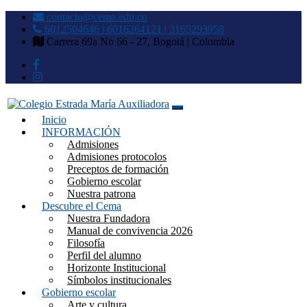
contacto@cema.edu.co
6012504646 | 6016264121 | 3165293958
Carrera 69a No 66 - 27, Bogotá | Colombia
Inicio
Colegio Estrada María
INFORMACIÓN
Admisiones
Auxiliadora
Admisiones protocolos
Preceptos de formación
Gobierno escolar
Nuestra patrona
Descubre el Cema
Nuestra Fundadora
Manual de convivencia 2026
Filosofía
Perfil del alumno
Horizonte Institucional
Símbolos institucionales
Gobierno escolar
Arte y cultura