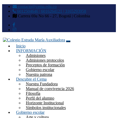
contacto@cema.edu.co
6012504646 | 6016264121 | 3165293958
Carrera 69a No 66 - 27, Bogotá | Colombia
Inicio
Colegio Estrada María
INFORMACIÓN
Admisiones
Auxiliadora
Admisiones protocolos
Preceptos de formación
Gobierno escolar
Nuestra patrona
Descubre el Cema
Nuestra Fundadora
Manual de convivencia 2026
Filosofía
Perfil del alumno
Horizonte Institucional
Símbolos institucionales
Gobierno escolar
Arte y cultura